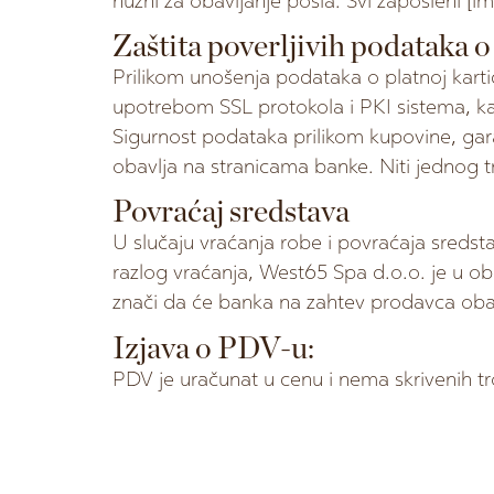
nužni za obavljanje posla. Svi zaposleni [i
Zaštita poverljivih podataka o
Prilikom unošenja podataka o platnoj kartic
upotrebom SSL protokola i PKI sistema, ka
Sigurnost podataka prilikom kupovine, gar
obavlja na stranicama banke. Niti jednog t
Povraćaj sredstava
U slučaju vraćanja robe i povraćaja sredsta
razlog vraćanja, West65 Spa d.o.o. je u o
znači da će banka na zahtev prodavca obavi
Izjava o PDV-u:
PDV je uračunat u cenu i nema skrivenih t