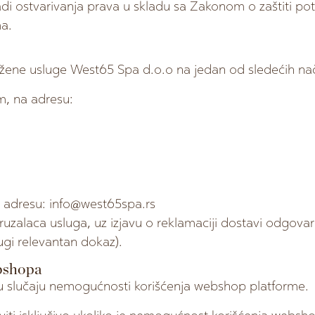
adi ostvarivanja prava u skladu sa Zakonom o zaštiti po
a.
žene usluge West65 Spa d.o.o na jedan od sledećih nač
m, na adresu:
 adresu: info@west65spa.rs
uzalaca usluga, uz izjavu o reklamaciji dostavi odgovar
rugi relevantan dokaz).
ebshopa
i u slučaju nemogućnosti korišćenja webshop platforme.