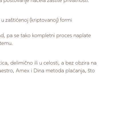
a poštovanje načela zaštite privatnosti.“
u zaštićenoj (kriptovanoj) formi
ad, pa se tako kompletni proces naplate
stemu.
a, delimično ili u celosti, a bez obzira na
Maestro, Amex i Dina metoda plaćanja, što