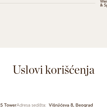
Wes
& S
Uslovi korišćenja
65 Tower
Adresa sedišta:
Višnjićeva 8, Beograd