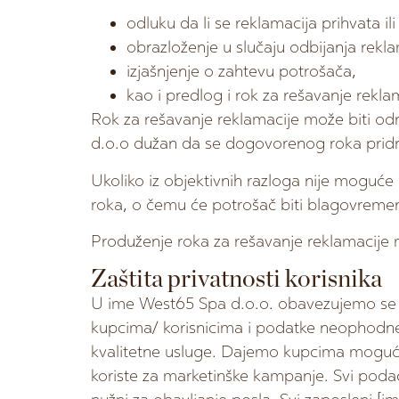
odluku da li se reklamacija prihvata ili
obrazloženje u slučaju odbijanja rekla
izjašnjenje o zahtevu potrošača,
kao i predlog i rok za rešavanje rekla
Rok za rešavanje reklamacije može biti o
d.o.o dužan da se dogovorenog roka pridr
Ukoliko iz objektivnih razloga nije moguće
roka, o čemu će potrošač biti blagovreme
Produženje roka za rešavanje reklamacije
Zaštita privatnosti korisnika
U ime West65 Spa d.o.o. obavezujemo se 
kupcima/ korisnicima i podatke neophodne z
kvalitetne usluge. Dajemo kupcima mogućnost
koriste za marketinške kampanje. Svi poda