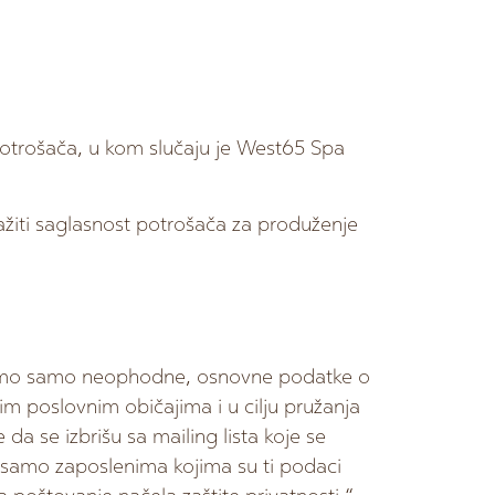
otrošača, u kom slučaju je West65 Spa
ažiti saglasnost potrošača za produženje
ljamo samo neophodne, osnovne podatke o
m poslovnim običajima i u cilju pružanja
a se izbrišu sa mailing lista koje se
u samo zaposlenima kojima su ti podaci