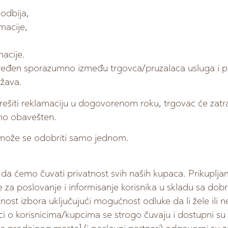
 odbija,
macije,
macije.
dređen sporazumno između trgovca/pruzalaca usluga i p
žava.
 rešiti reklamaciju u dogovorenom roku, trgovac će zatr
no obavešten.
 može se odobriti samo jednom.
da ćemo čuvati privatnost svih naših kupaca. Prikup
a poslovanje i informisanje korisnika u skladu sa dobri
 izbora uključujući mogućnost odluke da li žele ili ne d
ci o korisnicima/kupcima se strogo čuvaju i dostupni s