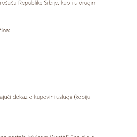
trošača Republike Srbije, kao i u drugim
ina:
ajući dokaz o kupovini usluge (kopiju