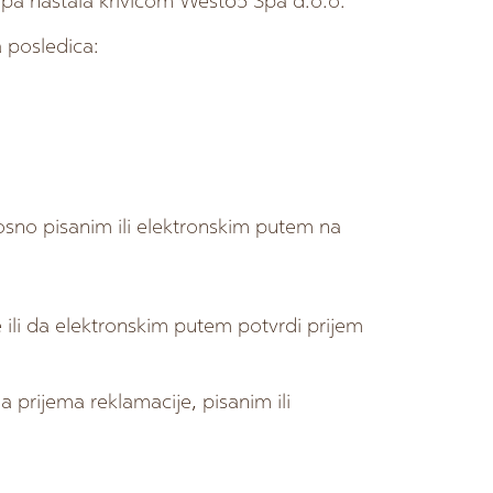
opa nastala krivicom West65 Spa d.o.o.
 posledica:
osno pisanim ili elektronskim putem na
ili da elektronskim putem potvrdi prijem
 prijema reklamacije, pisanim ili