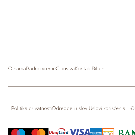
O nama
Radno vreme
Članstva
Kontakt
Bilten
Politika privatnosti
Odredbe i uslovi
Uslovi korišćenja
©