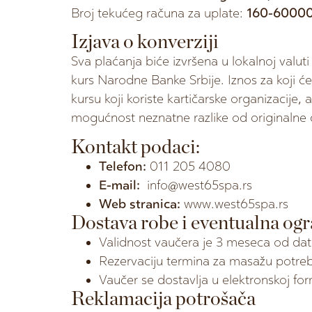
Broj tekućeg računa za uplate:
160-6000
Izjava o konverziji
Sva plaćanja biće izvršena u lokalnoj valut
kurs Narodne Banke Srbije. Iznos za koji će 
kursu koji koriste kartičarske organizacije,
mogućnost neznatne razlike od originalne
Kontakt podaci:
Telefon:
011 205 4080
E-mail:
info@west65spa.rs
Web stranica:
www.west65spa.rs
Dostava robe i eventualna ogr
Validnost vaučera je 3 meseca od da
Rezervaciju termina za masažu potrebn
Vaučer se dostavlja u elektronskoj fo
Reklamacija potrošača