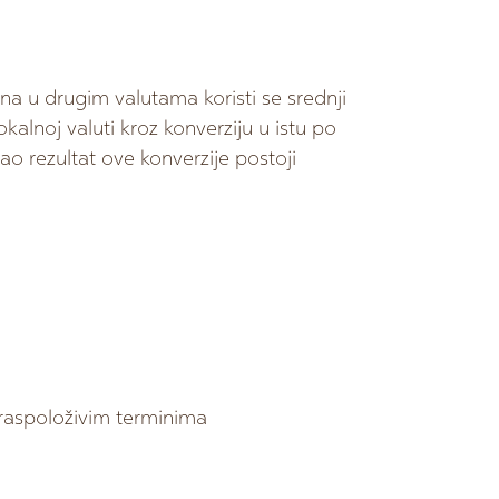
ena u drugim valutama koristi se srednji
kalnoj valuti kroz konverziju u istu po
Kao rezultat ove konverzije postoji
 raspoloživim terminima