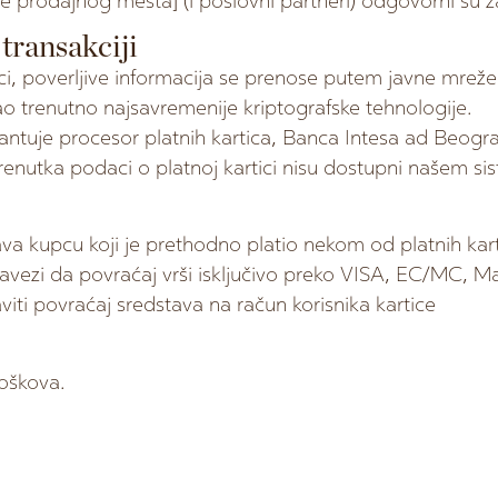
me prodajnog mesta] (i poslovni partneri) odgovorni su z
 transakciji
i, poverljive informacija se prenose putem javne mreže 
o trenutno najsavremenije kriptografske tehnologije.
antuje procesor platnih kartica, Banca Intesa ad Beogr
renutka podaci o platnoj kartici nisu dostupni našem si
va kupcu koji je prethodno platio nekom od platnih kartic
bavezi da povraćaj vrši isključivo preko VISA, EC/MC, 
ti povraćaj sredstava na račun korisnika kartice
roškova.