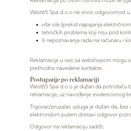
Reklamacija po ovom osnovu može se izjavi
West65 Spa d.o.o ne snosi odgovornost u
više sile (prekid napajanja električnom
tehničkih problema koji nisu pod kon
ili nepoznavanja rada na računaru i ko
Reklamacije u vezi sa webshopom mogu se p
prethodno navedene kontakte.
Postupanje po reklamaciji
West65 Spa d.o.o je dužan da potrošaču be
reklamacije, uz navođenje evidencionog br
Trgovac/pruzalac usluga je dužan da, bez o
elektronskim putem dostavi odgovor potr
Odgovor na reklamaciju sadrži: