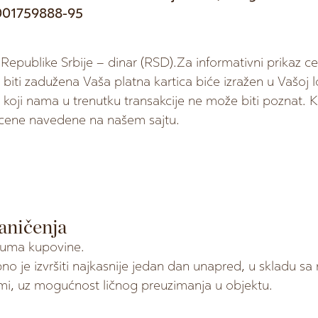
001759888-95
i Republike Srbije – dinar (RSD).Za informativni prikaz c
biti zadužena Vaša platna kartica biće izražen u Vašoj lo
 a koji nama u trenutku transakcije ne može biti poznat. 
 cene navedene na našem sajtu.
aničenja
tuma kupovine.
o je izvršiti najkasnije jedan dan unapred, u skladu sa
rmi, uz mogućnost ličnog preuzimanja u objektu.