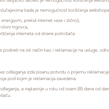
ti isključivo ukoliko je nemogućnost korišćenja websh
 slučajevima kada je nemogućnost korišćenja webshopa
 energijom, prekid internet veze i slično),
trolom trgovca,
rišćenja interneta od strane potrošača.
odneti na isti način kao i reklamacije na usluge, odn
z odlaganja izda pisanu potvrdu o prijemu reklamacije 
oja pod kojim je reklamacija zavedena.
dlaganja, a najkasnije u roku od osam (8) dana od dana
ošaču.