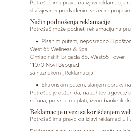
Potrošač ima pravo da izjavi reklamaciju r
slučajevima predviđenim važećim propisim
Način podnošenja reklamacije
Potrošač može podneti reklamaciju na pru
Pisanim putem, neposredno ili pošto
West 65 Wellness & Spa
Omladinskih Brigada 86, West65 Tower
11070 Novi Beograd
sa naznakom „Reklamacija“
Ektronskim putem, slanjem poruke na
Potrošač je dužan da, na zahtev trgovca/pr
računa, potvrdu o uplati, izvod banke ili d
Reklamacije u vezi sa korišćenjem w
Potrošač ima pravo da izjavi reklamaciju 