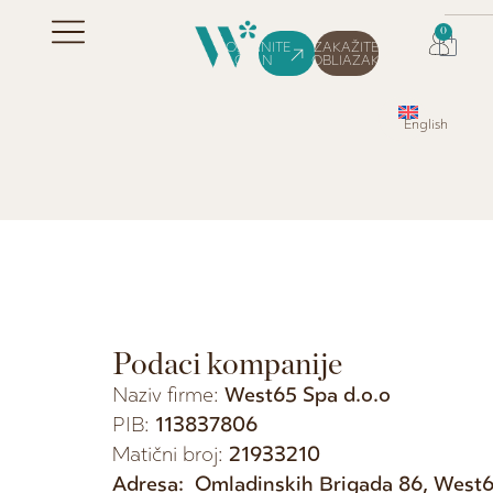
0
POSTANITE
ZAKAŽITE
ČLAN
OBLIAZAK
English
Podaci kompanije
Naziv firme:
West65 Spa d.o.o
PIB:
113837806
Matični broj:
21933210
Adresa: Omladinskih Brigada 86, West