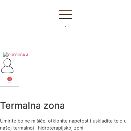
.
0
Termalna zona
Umirite bolne mišiće, otklonite napetost i uskladite telo u
našoj termalnoj i hidroterapijskoj zoni.