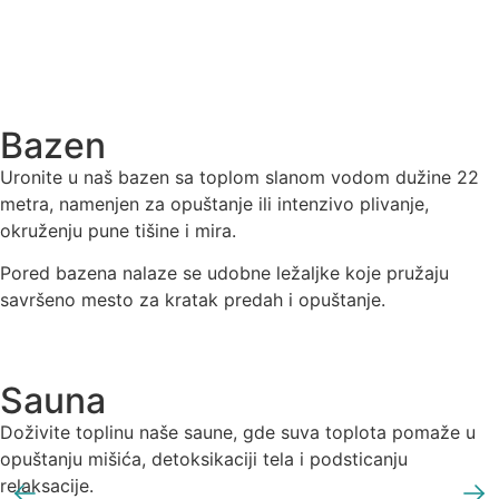
Bazen
Uronite u naš bazen sa toplom slanom vodom dužine 22
metra, namenjen za opuštanje ili intenzivo plivanje,
okruženju pune tišine i mira.
Pored bazena nalaze se udobne ležaljke koje pružaju
savršeno mesto za kratak predah i opuštanje.
Sauna
Doživite toplinu naše saune, gde suva toplota pomaže u
opuštanju mišića, detoksikaciji tela i podsticanju
relaksacije.