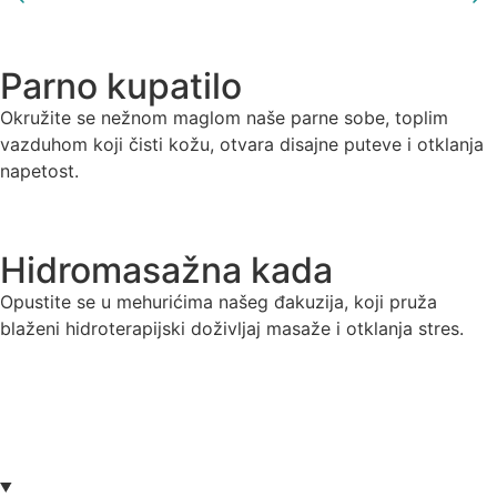
Parno kupatilo
Okružite se nežnom maglom naše parne sobe, toplim
vazduhom koji čisti kožu, otvara disajne puteve i otklanja
napetost.
Hidromasažna kada
Opustite se u mehurićima našeg đakuzija, koji pruža
blaženi hidroterapijski doživljaj masaže i otklanja stres.