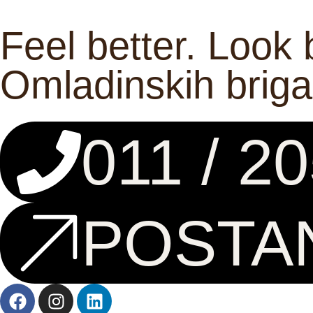
Feel better. Look b
Omladinskih brig
011 / 2
POSTA