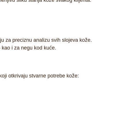
erljivu sliku stanja kože svakog klijenta.
ju
za preciznu analizu svih slojeva kože.
 kao i za negu kod kuće.
oji otkrivaju stvarne potrebe kože: