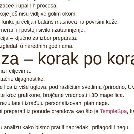
ozacee i upalnih procesa.
je još nisu vidljive golim okom.
 funkciju ćelija i balans masnoća na površini kože.
meran ili postoji sivilо i zatamnjenje.
cija – ključno za izbor preparata.
izgledati u narednim godinama.
iza – korak po kor
a i ciljevima.
 tačne dijagnostike.
 lica iz više uglova, pod različitim svetlima (prirodno, U
ate kroz grafikone, brojčane vrednosti i 3D mape lica.
rezultate i izrađuju personalizovani plan nege.
ni preparati iz ponude brendova kao što je
TempleSpa
, k
analizu kako bismo pratili napredak i prilagodili negu.