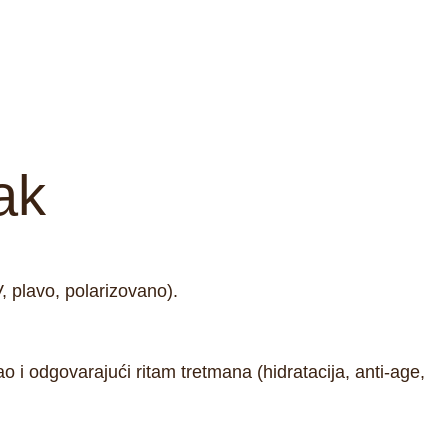
ak
V, plavo, polarizovano).
ao i odgovarajući ritam tretmana (hidratacija, anti-age,