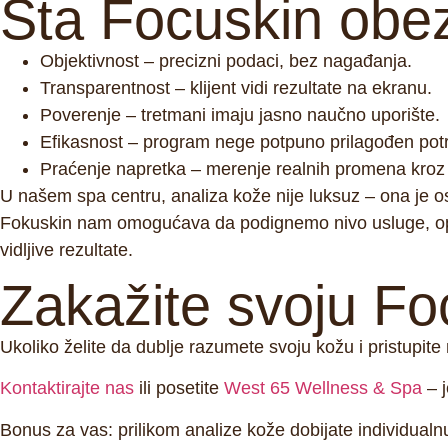
Šta Focuskin obe
Objektivnost
– precizni podaci, bez nagađanja.
Transparentnost
– klijent vidi rezultate na ekranu.
Poverenje
– tretmani imaju jasno naučno uporište.
Efikasnost
– program nege potpuno prilagođen pot
Praćenje napretka
– merenje realnih promena kroz
U našem spa centru, analiza kože nije luksuz – ona je
o
Fokuskin nam omogućava da podignemo nivo usluge, opr
vidljive rezultate
.
Zakažite svoju Fo
Ukoliko želite da dublje razumete svoju kožu i pristupite 
Kontaktirajte nas
ili posetite
West 65 Wellness & Spa
– j
Bonus za vas:
prilikom analize kože dobijate
individualn