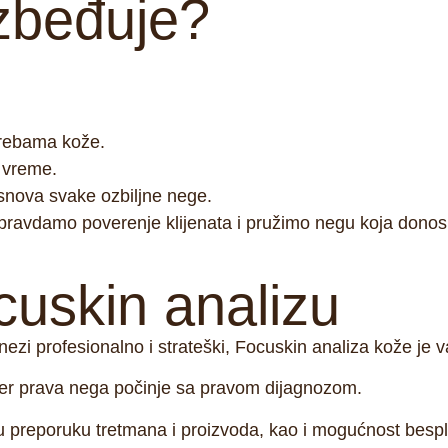
zbeđuje?
rebama kože.
 vreme.
snova svake ozbiljne nege
.
avdamo poverenje klijenata i pružimo negu koja donos
cuskin analizu
nezi profesionalno i strateški,
Focuskin analiza kože
je v
er prava nega počinje sa pravom dijagnozom.
u preporuku tretmana i proizvoda
, kao i mogućnost
bespl