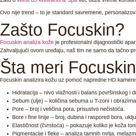
Zato u
West 65 Wellness & Spa
već duže vreme korist
Ovo nije trend – to je
standard savremene, personalizo
Zašto Focuskin?
Focuskin analiza kože
je profesionalni dijagnostički apara
Zahvaljujući ovom uređaju, naš tim ne samo da tačno pro
Šta meri Focuskin
Focuskin analizira kožu uz pomoć napredne HD kamere i 
Hidratacija
– nivo vlažnosti i balans površinskog i d
Sebum (ulje)
– količina sebuma u T-zoni i obrazima;
Pore
– broj i veličina pora, prisustvo nečistoća.
Bore i fine linije
– broj, dubina i raspored bora, uključ
Elastičnost (čvrstoća)
– pokazuje koliko je koža toni
Pigmentacije i fleke
– analiza tamnih mrlja, melazmi