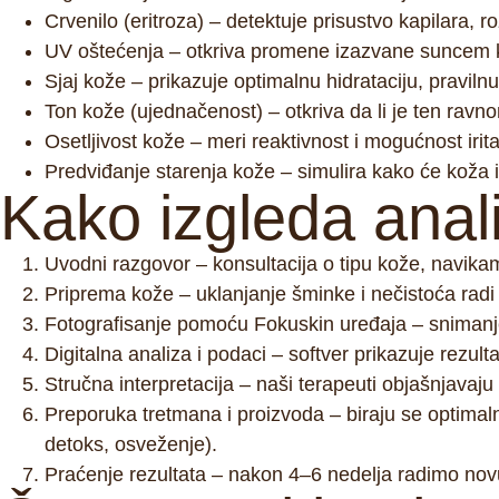
Crvenilo (eritroza)
– detektuje prisustvo kapilara, r
UV oštećenja
– otkriva promene izazvane suncem ko
Sjaj kože
– prikazuje optimalnu hidrataciju, pravilnu
Ton kože (ujednačenost)
– otkriva da li je ten ravno
Osetljivost kože
– meri reaktivnost i mogućnost irita
Predviđanje starenja kože
– simulira kako će koža 
Kako izgleda anal
Uvodni razgovor
– konsultacija o tipu kože, navikam
Priprema kože
– uklanjanje šminke i nečistoća radi
Fotografisanje pomoću Fokuskin uređaja
– snimanje
Digitalna analiza i podaci
– softver prikazuje rezult
Stručna interpretacija
– naši terapeuti objašnjavaju 
Preporuka tretmana i proizvoda
– biraju se optimal
detoks, osveženje).
Praćenje rezultata
– nakon 4–6 nedelja radimo novu 