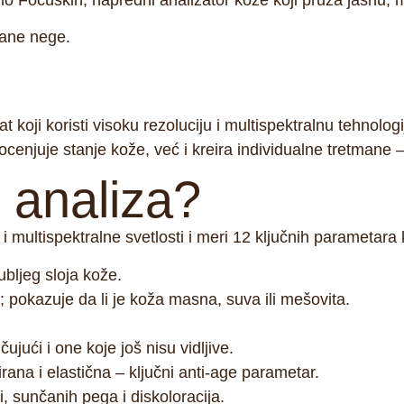
imo
Focuskin
, napredni analizator kože koji pruža jasnu, m
vane nege
.
t koji koristi
visoku rezoluciju
i
multispektralnu tehnologi
cenjuje stanje kože, već i kreira
individualne tretmane
–
 analiza?
multispektralne svetlosti i meri
12 ključnih parametara
k
ubljeg sloja kože.
 pokazuje da li je koža masna, suva ili mešovita.
ujući i one koje još nisu vidljive.
rana i elastična – ključni anti-age parametar.
, sunčanih pega i diskoloracija.