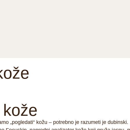
kože
 kože
mo „pogledati“ kožu – potrebno je razumeti je dubinski.