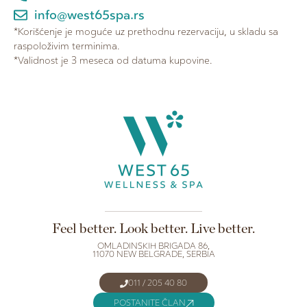
info@west65spa.rs
*Korišćenje je moguće uz prethodnu rezervaciju, u skladu sa
raspoloživim terminima.
*Validnost je 3 meseca od datuma kupovine.
Feel better. Look better. Live better.
OMLADINSKIH BRIGADA 86,
11070 NEW BELGRADE, SERBIA
011 / 205 40 80
POSTANITE ČLAN