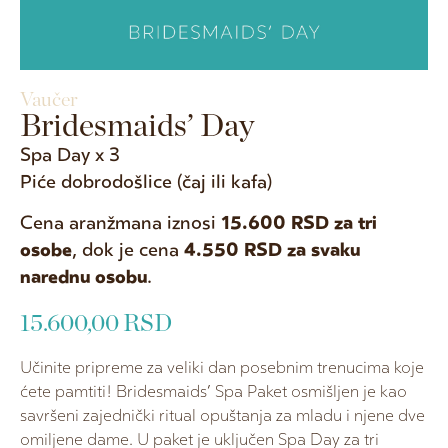
Vaučer
Bridesmaids’ Day
Spa Day x 3
Piće dobrodošlice (čaj ili kafa)
Cena aranžmana iznosi
15.600 RSD za tri
osobe
, dok je cena
4.550 RSD za svaku
narednu osobu
.
15.600,00
RSD
Učinite pripreme za veliki dan posebnim trenucima koje
ćete pamtiti! Bridesmaids’ Spa Paket osmišljen je kao
savršeni zajednički ritual opuštanja za mladu i njene dve
omiljene dame. U paket je uključen Spa Day za tri