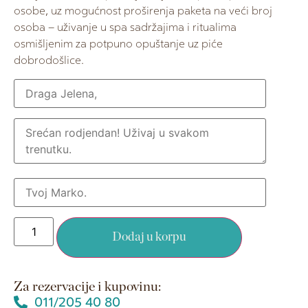
osobe, uz mogućnost proširenja paketa na veći broj
osoba – uživanje u spa sadržajima i ritualima
osmišljenim za potpuno opuštanje uz piće
dobrodošlice.
Dodaj u korpu
Za rezervacije i kupovinu:
011/205 40 80