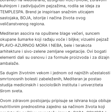
kuhinjom i zadivljujućim pejzažima, rodila se ideja za
TEMPLESPA. Brend je inspirisan snažnim uticajem
sastojaka, BOJA, istorije i načina života ovog
veličanstvenog regiona.
Mediteran asocira na opuštene blage večeri, suncem
okupane šumarke koji rađaju voće i biljke; vizuelni pejzaž
PLAVO-AZURNOG MORA I NEBA, bele i terakota
arhitekture i sivo-zelene zemljane vegetacije. Ovi bogati
elementi dali su osnovu i za formule proizvoda i za dizajn
ambalaže.
Sa dugim životnim vekom i jednom od najnižih učestalosti
smrtonosnih bolesti zabeleženih, Mediteran je postao
studija medicinskih i socioloških instituta i univerziteta
širom sveta.
Ovom zdravom postojanju pripisuje se ishrana koja obiluje
nutritivnim prednostima zajedno sa načinom života koji