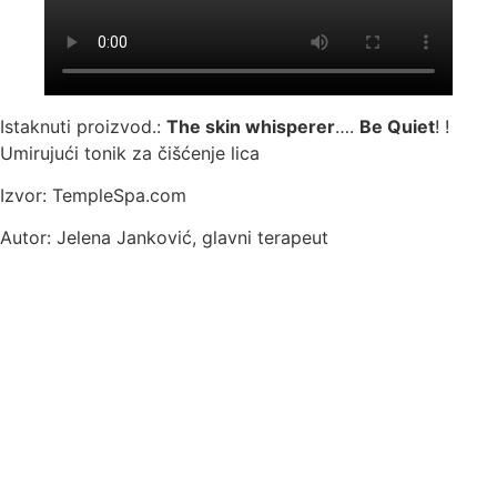
Istaknuti proizvod.:
The skin whisperer
….
Be Quiet
! !
Umirujući tonik za čišćenje lica
Izvor: TempleSpa.com
Autor: Jelena Janković, glavni terapeut