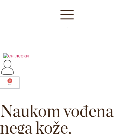
.
0
Naukom vođena
nega kože,