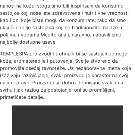
nanosi na kožu; stoga smo bili inspirisani da koristimo
sastojke koji nose iste zdravstvene i nutritivne vrednosti
kao i oni koje biste mogli da konzumirate; tako da smo
uključili obilje sastojaka koji se tradicionalno nalaze u
poljima i vodama Mediterana i, naravno, nabavili smo
najbolje dostupne useve.
TEMPLESPA proizvodi i tretmani bi se sastojali od nege
kože, aromaterapije i putovanja. Sve je stvoreno da
promoviše osećaj ravnoteže. Uz nezaboravna imena koja
izazivaju razmišljanje, svaki proizvod je karakter na svoj
način i pravo. Proizvodi su dobro definisani, svaki ima
svrhu i jak razlog za postojanje; oni su promišljeni,
primetićete detalje.