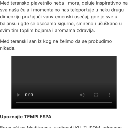
Mediteransko plavetnilo neba i mora, deluje inspirativno na
sva naša čula i momentalno nas teleportuje u neku drugu
dimenziju pružajući vanvremenski osećaj, gde je sve u
balansu i gde se osećamo sigurno, smireno i ušuškano u
svim tim toplim bojama i aromama zdravlja.
Mediteranski san iz kog ne želimo da se probudimo
nikada.
Upoznajte TEMPLESPA
Boraveći na Mediteranu, uzdignuti KULTUROM, zdravom