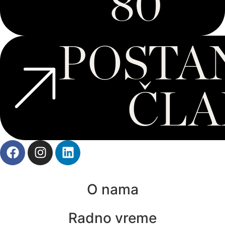
80
POSTA
ČLA
O nama
Radno vreme