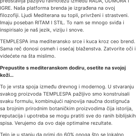
predstavlja pažljivu ravnotežu između RADA, ODMORA I
IGRE. Naša platforma brenda je izgrađena na ovoj
filozofiji. Ljudi Mediterana su topli, privrženi i strastveni.
Imaju poseban RITAM I STIL. To nam se mnogo sviđa i
inspirisalo je naš jezik, viziju i snove.
TEMPLESPA ima mediteransko srce i kuca kroz ceo brend.
Sama reč donosi osmeh i osećaj blaženstva. Zatvorite oči i
videćete na šta mislimo.
Prepustite s mediteranskom dodiru, osetite na svojoj
koži…
To je vrsta spoja između drevnog i modernog. U stvaranju
svakog proizvoda TEMPLESPA pažljivo smo konstruisali
svaku formulu, kombinujući najnovija naučna dostignuća
sa brojnim prirodnim botaničkim proizvodima čija istorija,
reputacija i upotreba se mogu pratiti sve do ranih biblijskih
spisa. Verujemo da ovo daje optimalne rezultate.
Telo je u stanju da primi do 60% onoga što se lokalno