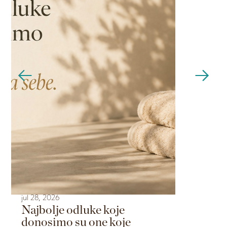
jul 28, 2026
jul 21, 2026
Najbolje odluke koje
Tajna sp
donosimo su one koje
nakon s