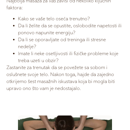
Najbolja masaža za
vas
zavisi od nekoliko ključnih
faktora:
Kako se vaše telo oseća trenutno?
Da li želite da se opustite, oslobodite napetosti ili
ponovo napunite energiju?
Da li se oporavljate od treninga ili stresne
nedelje?
Imate li neke osetljivosti ili fizičke probleme koje
treba uzeti u obzir?
Zastanite za trenutak da se povežete sa sobom i
oslušnete svoje telo. Nakon toga, hajde da zajedno
otkrijemo šest masažnih iskustava koja bi mogla biti
upravo ono što vam je nedostajalo.