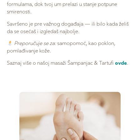
formulama, dok tvoj um prelazi u stanje potpune
smirenosti.
Savršeno je pre važnog događaja — ili bilo kada želiš
da se osećaš i izgledaš najbolje.
Preporučuje se za:
samopomoć, kao poklon,
pomlađivanje kože.
Saznaj više o našoj masaži Šampanjac & Tartufi
ovde
.