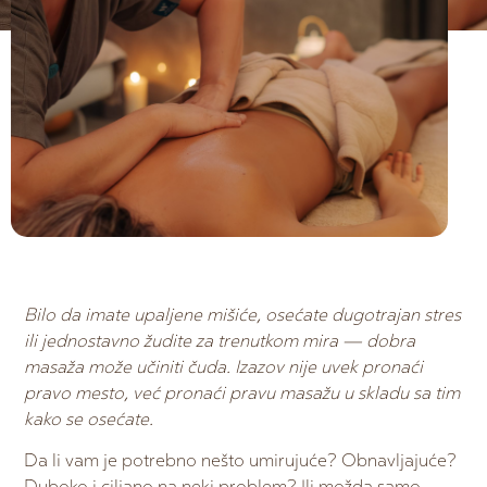
Bilo da imate upaljene mišiće, osećate dugotrajan stres
ili jednostavno žudite za trenutkom mira — dobra
masaža može učiniti čuda. Izazov nije uvek pronaći
pravo mesto, već pronaći pravu masažu u skladu sa tim
kako se osećate.
Da li vam je potrebno nešto umirujuće? Obnavljajuće?