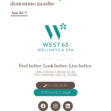
donosimo za sebe
nova os
See All
See All
Feel better. Look better. Live better.
OMLADINSKIH BRIGADA 86,
11070 NEW BELGRADE, SERBIA
011 / 205 40 80
POSTANITE ČLAN