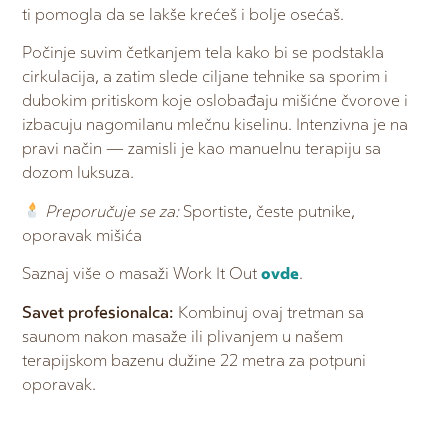
ti pomogla da se lakše krećeš i bolje osećaš.
Počinje suvim četkanjem tela kako bi se podstakla
cirkulacija, a zatim slede ciljane tehnike sa sporim i
dubokim pritiskom koje oslobađaju mišićne čvorove i
izbacuju nagomilanu mlečnu kiselinu. Intenzivna je na
pravi način — zamisli je kao manuelnu terapiju sa
dozom luksuza.
Preporučuje se za:
Sportiste, česte putnike,
oporavak mišića
Saznaj više o masaži Work It Out
ovde
.
Savet profesionalca:
Kombinuj ovaj tretman sa
saunom nakon masaže ili plivanjem u našem
terapijskom bazenu dužine 22 metra za potpuni
oporavak.