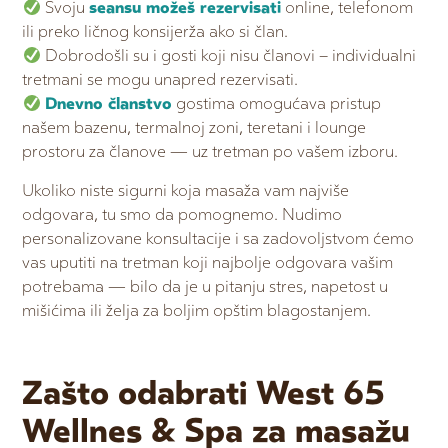
Svoju
seansu možeš rezervisati
online, telefonom
ili preko ličnog konsijerža ako si član.
Dobrodošli su i gosti koji nisu članovi – individualni
tretmani se mogu unapred rezervisati.
Dnevno članstvo
gostima omogućava pristup
našem bazenu, termalnoj zoni, teretani i lounge
prostoru za članove — uz tretman po vašem izboru.
Ukoliko niste sigurni koja masaža vam najviše
odgovara, tu smo da pomognemo. Nudimo
personalizovane konsultacije i sa zadovoljstvom ćemo
vas uputiti na tretman koji najbolje odgovara vašim
potrebama — bilo da je u pitanju stres, napetost u
mišićima ili želja za boljim opštim blagostanjem.
Zašto odabrati West 65
Wellnes & Spa za masažu