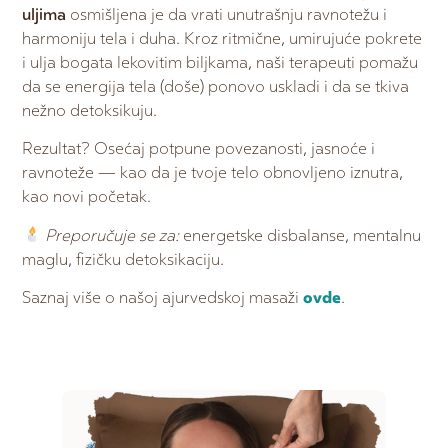
uljima
osmišljena je da vrati unutrašnju ravnotežu i
harmoniju tela i duha. Kroz ritmične, umirujuće pokrete
i ulja bogata lekovitim biljkama, naši terapeuti pomažu
da se energija tela (doše) ponovo uskladi i da se tkiva
nežno detoksikuju.
Rezultat? Osećaj potpune povezanosti, jasnoće i
ravnoteže — kao da je tvoje telo obnovljeno iznutra,
kao novi početak.
Preporučuje se za:
energetske disbalanse, mentalnu
maglu, fizičku detoksikaciju.
Saznaj više o našoj ajurvedskoj masaži
ovde
.