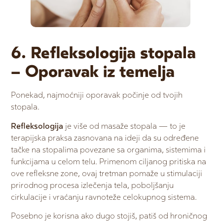
6. Refleksologija stopala
– Oporavak iz temelja
Ponekad, najmoćniji oporavak počinje od tvojih
stopala.
Refleksologija
je više od masaže stopala — to je
terapijska praksa zasnovana na ideji da su određene
tačke na stopalima povezane sa organima, sistemima i
funkcijama u celom telu. Primenom ciljanog pritiska na
ove refleksne zone, ovaj tretman pomaže u stimulaciji
prirodnog procesa izlečenja tela, poboljšanju
cirkulacije i vraćanju ravnoteže celokupnog sistema.
Posebno je korisna ako dugo stojiš, patiš od hroničnog