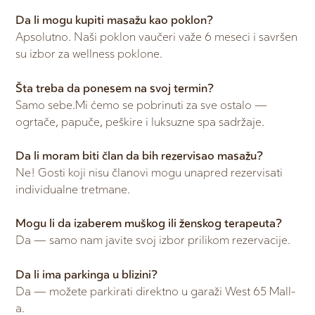
Da li mogu kupiti masažu kao poklon?
Apsolutno. Naši poklon vaučeri važe 6 meseci i savršen
su izbor za wellness poklone.
Šta treba da ponesem na svoj termin?
Samo sebe.Mi ćemo se pobrinuti za sve ostalo —
ogrtače, papuče, peškire i luksuzne spa sadržaje.
Da li moram biti član da bih rezervisao masažu?
Ne! Gosti koji nisu članovi mogu unapred rezervisati
individualne tretmane.
Mogu li da izaberem muškog ili ženskog terapeuta?
Da — samo nam javite svoj izbor prilikom rezervacije.
Da li ima parkinga u blizini?
Da — možete parkirati direktno u garaži West 65 Mall-
a.