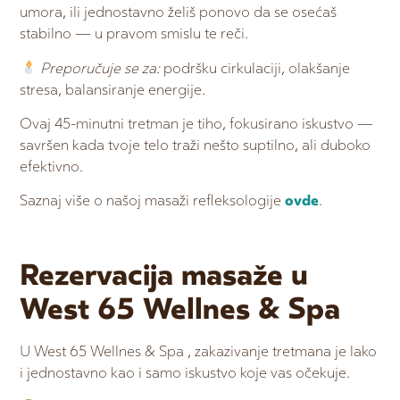
umora, ili jednostavno želiš ponovo da se osećaš
stabilno — u pravom smislu te reči.
Preporučuje se za:
podršku cirkulaciji, olakšanje
stresa, balansiranje energije.
Ovaj 45-minutni tretman je tiho, fokusirano iskustvo —
savršen kada tvoje telo traži nešto suptilno, ali duboko
efektivno.
Saznaj više o našoj masaži refleksologije
ovde
.
Rezervacija masaže u
West 65 Wellnes & Spa
U West 65 Wellnes & Spa , zakazivanje tretmana je lako
i jednostavno kao i samo iskustvo koje vas očekuje.