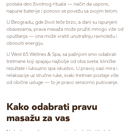
postala deo životnog rituala — način da uspore,
napune baterije i ponovo se povežu sa svojim telom.
U Beogradu, gde život teče brzo, a dani su ispunjeni
obavezama, prava masaža može pružiti mnogo više od
opuštanja — ona može vratiti unutrašnju ravnotežu i
obnoviti energiju.
U West 65 Wellnes & Spa, sa pažnjom smo odabrali
tretmane koji spajaju najbolje od oba sveta: kliničke
rezultate i luksuzno spa iskustvo. U pravoj oazi mira i
relaksacije uz stručne ruke, svaki tretman postaje više
od obične usluge — to je pravo senzorno putovanje.
Kako odabrati pravu
masažu za vas