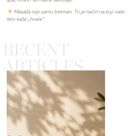
spa, fitnes i termalne sadržaje.
Masaža nije samo tretman. To je način na koji vaše
telo kaže „hvala“.
RECENT
ARTICLES