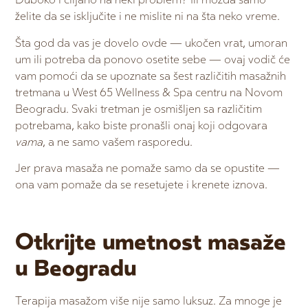
Duboko i ciljano na neki problem? Ili možda samo
želite da se isključite i ne mislite ni na šta neko vreme.
Šta god da vas je dovelo ovde — ukočen vrat, umoran
um ili potreba da ponovo osetite sebe — ovaj vodič će
vam pomoći da se upoznate sa šest različitih masažnih
tretmana u West 65 Wellness & Spa centru na Novom
Beogradu. Svaki tretman je osmišljen sa različitim
potrebama, kako biste pronašli onaj koji odgovara
vama
, a ne samo vašem rasporedu.
Jer prava masaža ne pomaže samo da se opustite —
ona vam pomaže da se resetujete i krenete iznova.
Otkrijte umetnost masaže
u Beogradu
Terapija masažom više nije samo luksuz. Za mnoge je