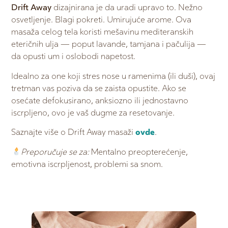
Drift Away
dizajnirana je da uradi upravo to. Nežno
osvetljenje. Blagi pokreti. Umirujuće arome. Ova
masaža celog tela koristi mešavinu mediteranskih
eteričnih ulja — poput lavande, tamjana i pačulija —
da opusti um i oslobodi napetost.
Idealno za one koji stres nose u ramenima (ili duši), ovaj
tretman vas poziva da se zaista opustite. Ako se
osećate defokusirano, anksiozno ili jednostavno
iscrpljeno, ovo je vaš dugme za resetovanje.
Saznajte više o Drift Away masaži
ovde
.
Preporučuje se za:
Mentalno preopterećenje,
emotivna iscrpljenost, problemi sa snom.