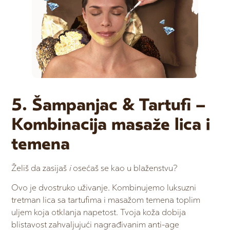
5. Šampanjac & Tartufi –
Kombinacija masaže lica i
temena
Želiš da zasijaš
i
osećaš se kao u blaženstvu?
Ovo je dvostruko uživanje. Kombinujemo luksuzni
tretman lica sa tartufima i masažom temena toplim
uljem koja otklanja napetost. Tvoja koža dobija
blistavost zahvaljujući nagrađivanim anti-age