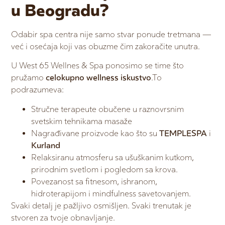
u Beogradu?
Odabir spa centra nije samo stvar ponude tretmana —
već i osećaja koji vas obuzme čim zakoračite unutra.
U West 65 Wellnes & Spa ponosimo se time što
pružamo
celokupno wellness iskustvo
.To
podrazumeva:
Stručne terapeute obučene u raznovrsnim
svetskim tehnikama masaže
Nagrađivane proizvode kao što su
TEMPLESPA
i
Kurland
Relaksiranu atmosferu sa ušuškanim kutkom,
prirodnim svetlom i pogledom sa krova.
Povezanost sa fitnesom, ishranom,
hidroterapijom i mindfulness savetovanjem.
Svaki detalj je pažljivo osmišljen. Svaki trenutak je
stvoren za tvoje obnavljanje.