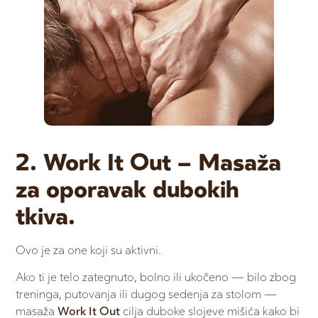
2. Work It Out – Masaža
za oporavak dubokih
tkiva.
Ovo je za one koji su aktivni.
Ako ti je telo zategnuto, bolno ili ukočeno — bilo zbog
treninga, putovanja ili dugog sedenja za stolom —
masaža
Work It Out
cilja duboke slojeve mišića kako bi