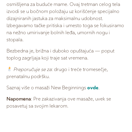
osmišljena za buduće mame. Ovaj tretman celog tela
izvodi se u bočnom položaju uz korišćenje specijalno
dizajniranih jastuka za maksimalnu udobnost.
Izbegavamo tačke pritiska i umesto toga se fokusiramo
na nežno umirivanje bolnih leđa, umornih nogu i
stopala.
Bezbedna je, brižna i duboko opuštajuća — poput
toplog zagrljaja koji traje sat vremena.
Preporučuje se za
: drugo i treće tromesečje,
prenatalnu podršku.
Saznaj više o masaži New Beginnings
ovde
.
Napomena
: Pre zakazivanja ove masaže, uvek se
posavetuj sa svojim lekarom.