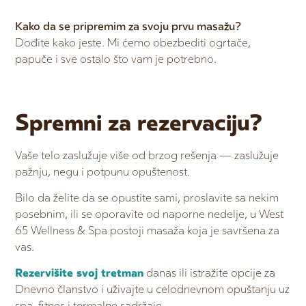
Kako da se pripremim za svoju prvu masažu?
Dođite kako jeste. Mi ćemo obezbediti ogrtače,
papuče i sve ostalo što vam je potrebno.
Spremni za rezervaciju?
Vaše telo zaslužuje više od brzog rešenja — zaslužuje
pažnju, negu i potpunu opuštenost.
Bilo da želite da se opustite sami, proslavite sa nekim
posebnim, ili se oporavite od naporne nedelje, u West
65 Wellness & Spa postoji masaža koja je savršena za
vas.
Rezervišite svoj tretman
danas ili istražite opcije za
Dnevno članstvo i uživajte u celodnevnom opuštanju uz