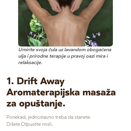
Umirite svoja čula uz lavandom obogaćena
ulja i prirodne terapije u pravoj oazi mira i
relaksacije.
1. Drift Away
Aromaterapijska masaža
za opuštanje.
Ponekad, jednostavno treba da stanete.
Dišete.Otpustite misli.