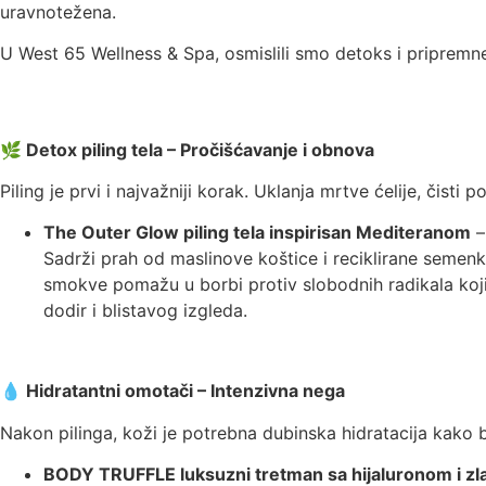
uravnotežena.
U West 65 Wellness & Spa, osmislili smo detoks i pripremne
🌿
Detox piling tela – Pročišćavanje i obnova
Piling je prvi i najvažniji korak. Uklanja mrtve ćelije, čist
The Outer Glow piling tela inspirisan Mediteranom
–
Sadrži prah od maslinove koštice i reciklirane semenke 
smokve pomažu u borbi protiv slobodnih radikala koji
dodir i blistavog izgleda.
💧
Hidratantni omotači – Intenzivna nega
Nakon pilinga, koži je potrebna dubinska hidratacija kako b
BODY TRUFFLE luksuzni tretman sa hijaluronom i zl