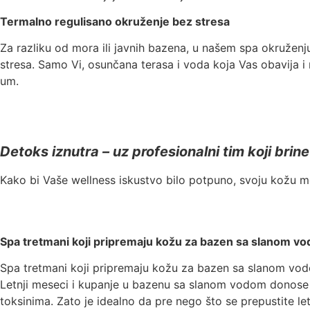
Termalno regulisano okruženje bez stresa
Za razliku od mora ili javnih bazena, u našem spa okruže
stresa. Samo Vi, osunčana terasa i voda koja Vas obavija i
um.
Detoks iznutra – uz profesionalni tim koji bri
Kako bi Vaše wellness iskustvo bilo potpuno, svoju kožu m
Spa tretmani koji pripremaju kožu za bazen sa slanom v
Spa tretmani koji pripremaju kožu za bazen sa slanom vo
Letnji meseci i kupanje u bazenu sa slanom vodom donose bro
toksinima. Zato je idealno da pre nego što se prepustite l