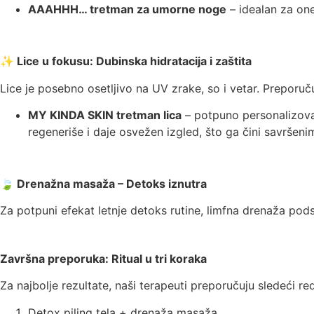
AAAHHH… tretman za umorne noge
– idealan za one
✨
Lice u fokusu: Dubinska hidratacija i zaštita
Lice je posebno osetljivo na UV zrake, so i vetar. Preporuču
MY KINDA SKIN tretman lica
– potpuno personalizovan
regeneriše i daje osvežen izgled, što ga čini savršen
🍃
Drenažna masaža – Detoks iznutra
Za potpuni efekat letnje detoks rutine, limfna drenaža pods
Završna preporuka: Ritual u tri koraka
Za najbolje rezultate, naši terapeuti preporučuju sledeći r
Detox piling tela + drenaža masaža