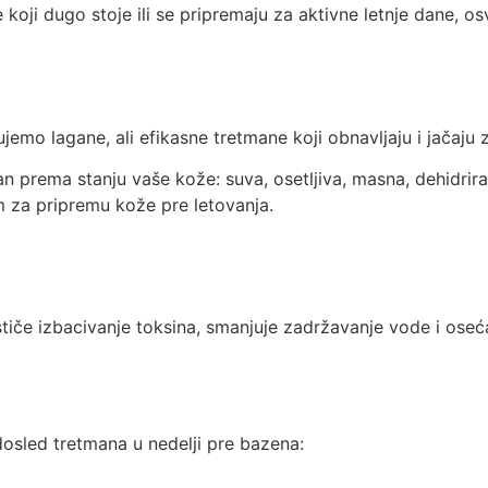
 koji dugo stoje ili se pripremaju za aktivne letnje dane, os
jemo lagane, ali efikasne tretmane koji obnavljaju i jačaju z
 prema stanju vaše kože: suva, osetljiva, masna, dehidriran
im za pripremu kože pre letovanja.
tiče izbacivanje toksina, smanjuje zadržavanje vode i oseća
edosled tretmana u nedelji pre bazena: