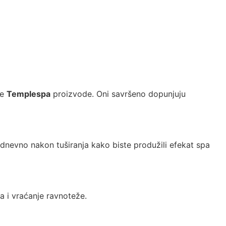
ne
Templespa
proizvode. Oni savršeno dopunjuju
dnevno nakon tuširanja kako biste produžili efekat spa
a i vraćanje ravnoteže.