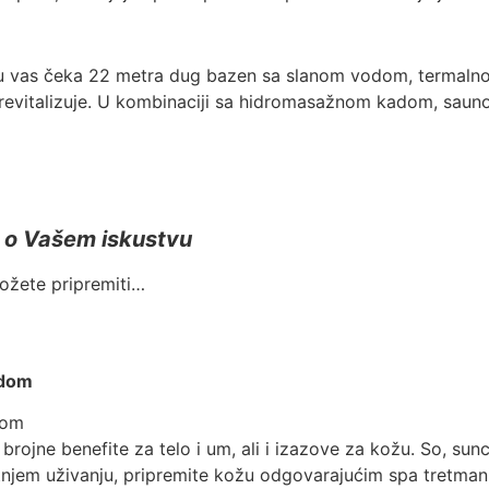
nju vas čeka 22 metra dug bazen sa slanom vodom, termalno
 revitalizuje. U kombinaciji sa hidromasažnom kadom, sauno
ne o Vašem iskustvu
ožete pripremiti…
odom
dom
jne benefite za telo i um, ali i izazove za kožu. So, sunce 
etnjem uživanju, pripremite kožu odgovarajućim spa tretmani