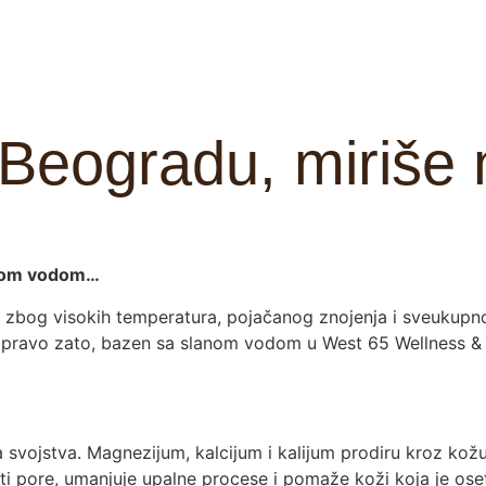
Beogradu, miriše
lanom vodom…
 zbog visokih temperatura, pojačanog znojenja i sveukupno
. Upravo zato, bazen sa slanom vodom u West 65 Wellness &
svojstva. Magnezijum, kalcijum i kalijum prodiru kroz kož
i pore, umanjuje upalne procese i pomaže koži koja je oset