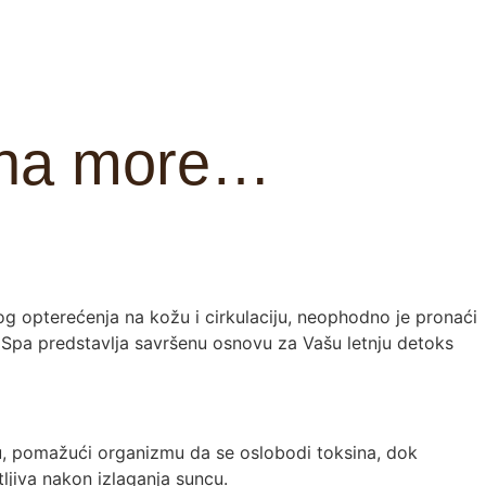
 na more…
g opterećenja na kožu i cirkulaciju, neophodno je pronaći
 Spa predstavlja savršenu osnovu za Vašu letnju detoks
u, pomažući organizmu da se oslobodi toksina, dok
ljiva nakon izlaganja suncu.