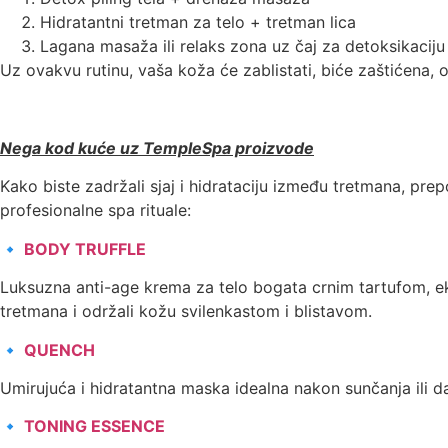
Hidratantni tretman za telo + tretman lica
Lagana masaža ili relaks zona uz čaj za detoksikaciju
Uz ovakvu rutinu, vaša koža će zablistati, biće zaštićena, 
Nega kod kuće uz TempleSpa proizvode
Kako biste zadržali sjaj i hidrataciju između tretmana, p
profesionalne spa rituale:
🔹
BODY TRUFFLE
Luksuzna anti-age krema za telo bogata crnim tartufom, ek
tretmana i održali kožu svilenkastom i blistavom.
🔹
QUENCH
Umirujuća i hidratantna maska idealna nakon sunčanja ili 
🔹
TONING ESSENCE