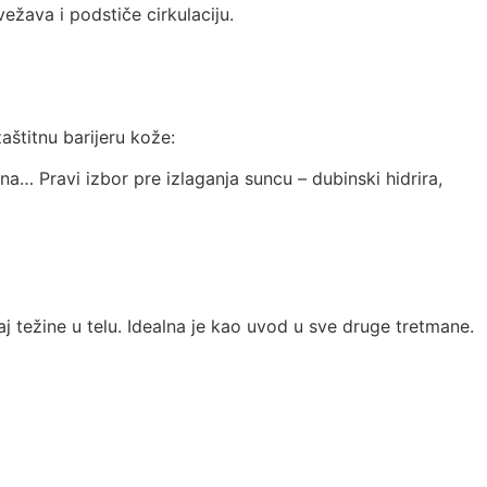
vežava i podstiče cirkulaciju.
aštitnu barijeru kože:
a… Pravi izbor pre izlaganja suncu – dubinski hidrira,
j težine u telu. Idealna je kao uvod u sve druge tretmane.