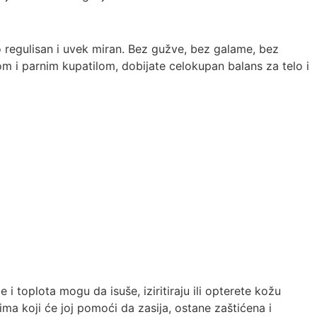
 regulisan i uvek miran. Bez gužve, bez galame, bez
m i parnim kupatilom, dobijate celokupan balans za telo i
i toplota mogu da isuše, iziritiraju ili opterete kožu
ma koji će joj pomoći da zasija, ostane zaštićena i