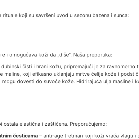
 rituale koji su savršeni uvod u sezonu bazena i sunca:
i pore i omogućava koži da „diše“. Naša preporuka:
 dubinski čisti i hrani kožu, pripremajući je za ravnomerno 
maline, koji efikasno uklanjaju mrtve ćelije kože i podstiču
 mogu dovesti do suvoće kože. Hidrirajuća ulja masline i k
i ostala elastična i zaštićena. Preporučujemo:
atnim česticama
– anti-age tretman koji koži vraća vlagu i s