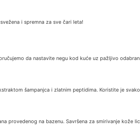
osvežena i spremna za sve čari leta!
reporučujemo da nastavite negu kod kuće uz pažljivo odabra
straktom šampanjca i zlatnim peptidima. Koristite je svako
dana provedenog na bazenu. Savršena za smirivanje kože lic