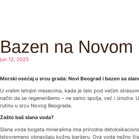
Bazen na Novom 
jun 12, 2025
Morski osećaj u srcu grada: Novi Beograd i bazen sa s
U vrelim letnjim mesecima, kada je telo pod većim stresom
način da se regenerišemo – ne samo spolja, već i iznutra
rutinu u srcu Novog Beograda.
Zašto baš slana voda?
Slana voda bogata mineralima ima prirodna detoksikaciona 
istovremeno obnavljaju kožnu barijeru. Ova voda nežno čist