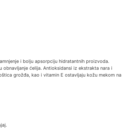
tamnjenje i bolju apsorpciju hidratantnih proizvoda.
 obnavljanje ćelija. Antioksidansi iz ekstrakta nara i
oštica grožđa, kao i vitamin E ostavljaju kožu mekom na
jaj.